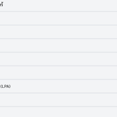
ร้
 (LPA)