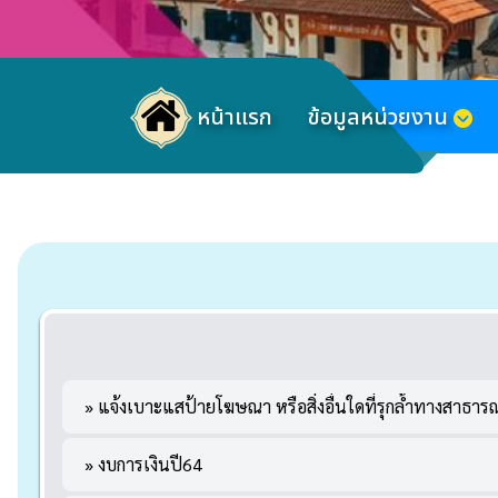
หน้าแรก
ข้อมูลหน่วยงาน
» แจ้งเบาะแสป้ายโฆษณา หรือสิ่งอื่นใดที่รุกล้ำทางสาธ
» งบการเงินปี64