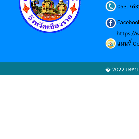
053-763
Faceboo
https://
แผนที่ G
� 2022 เทศบา