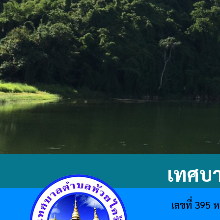
เทศบา
เลขที่ 395 ห